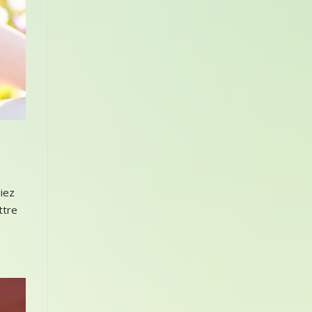
siez
ttre