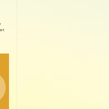
e
art