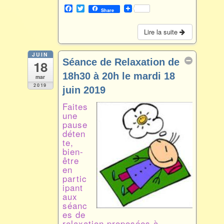
F
T
Share
a
w
c
i
e
t
Lire la suite
b
t
o
e
o
r
JUIN
Séance de Relaxation de
18
k
18h30 à 20h le mardi 18
mar
2019
juin 2019
Juin 18 @ 18 h 30 min – 20 h 00 min
Faites
une
pause
déten
te,
bien-
être
en
partic
ipant
aux
séanc
es de
relaxation proposées à