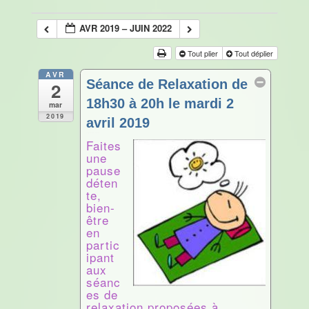
AVR 2019 – JUIN 2022
Tout plier
Tout déplier
AVR
Séance de Relaxation de
2
18h30 à 20h le mardi 2
mar
2019
avril 2019
Avr 2 @ 18 h 30 min – 20 h 00 min
Faites
une
pause
déten
te,
bien-
être
en
partic
ipant
aux
séanc
es de
relaxation proposées à