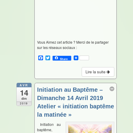
Vous Aimez cet article ? Merci de le partager
sur les réseaux sociaux :
F
T
Share
a
w
c
i
e
t
Lire la suite
b
t
o
e
o
r
AVR
Initiation au Baptême –
14
k
Dimanche 14 Avril 2019
dim
2019
Atelier « initiation baptême
la matinée »
Avr 14 @ 10 h 00 min – 12 h 30 min
Initiation au
baptême,