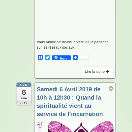
Vous Aimez cet article ? Merci de le partager
sur les réseaux sociaux :
F
T
Share
a
w
c
i
e
t
Lire la suite
b
t
o
e
o
r
AVR
Samedi 6 Avril 2019 de
6
k
10h à 12h30 : Quand la
sam
2019
spiritualité vient au
service de l’incarnation
Avr 6 @ 10 h 00 min – 12 h 30 min
AT
E