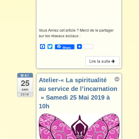
Vous Aimez cet article ? Merci de le partager
sur les réseaux sociaux :
F
T
Share
a
w
c
i
e
t
Lire la suite
b
t
o
e
o
r
MAI
Atelier-« La spiritualité
25
k
au service de l’incarnation
sam
2019
» Samedi 25 Mai 2019 à
10h
Mai 25 @ 10 h 00 min – 12 h 30 min