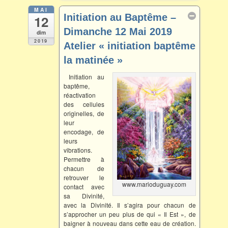
o
e
o
r
MAI
Initiation au Baptême –
12
k
Dimanche 12 Mai 2019
dim
2019
Atelier « initiation baptême
la matinée »
Mai 12 @ 10 h 00 min – 12 h 30 min
Initiation au
baptême,
réactivation
des cellules
originelles, de
leur
encodage, de
leurs
vibrations.
Permettre à
chacun de
retrouver le
www.marioduguay.com
contact avec
sa Divinité,
avec la Divinité. Il s’agira pour chacun de
s’approcher un peu plus de qui « Il Est », de
baigner à nouveau dans cette eau de création.