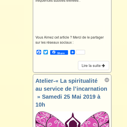
fréquences subtiles élevées .
Vous Aimez cet article ? Merci de le partager
sur les réseaux sociaux :
F
T
Share
a
w
c
i
e
t
Lire la suite
b
t
o
e
o
r
Atelier-« La spiritualité
k
au service de l’incarnation
» Samedi 25 Mai 2019 à
10h
Mai 25 @ 10 h 00 min – 12 h 30 min