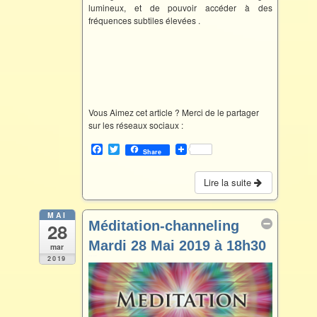
lumineux, et de pouvoir accéder à des
fréquences subtiles élevées .
Vous Aimez cet article ? Merci de le partager
sur les réseaux sociaux :
F
T
Share
a
w
c
i
e
t
Lire la suite
b
t
o
e
o
r
MAI
Méditation-channeling
28
k
Mardi 28 Mai 2019 à 18h30
mar
2019
Mai 28 @ 18 h 30 min