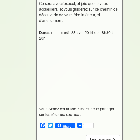
Ce sera avec respect, et joie que je vous
accueillerai et vous guiderez sur ce chemin de
découverte de votre être intérieur, et
d’apaisement.
Dates :
– mardi 23 avril 2019 de 18h30 à
20h
Vous Aimez cet article ? Merci de le partager
sur les réseaux sociaux :
F
T
Share
a
w
c
i
Lire la suite