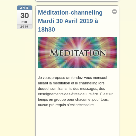
o
e
o
r
AVR
Méditation-channeling
30
k
Mardi 30 Avril 2019 à
mar
2019
18h30
Avr 30 @ 18 h 30 min
Je vous propose un rendez-vous mensuel
alliant la méditation et le channeling lors
duquel sont transmis des messages, des
enseignements des êtres de lumière. C’est un
temps en groupe pour chacun et pour tous,
aucun pré requis n’est nécessaire.