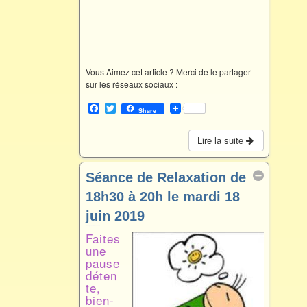
Vous Aimez cet article ? Merci de le partager
sur les réseaux sociaux :
F
T
Share
a
w
c
i
e
t
Lire la suite
b
t
o
e
o
r
Séance de Relaxation de
k
18h30 à 20h le mardi 18
juin 2019
Juin 18 @ 18 h 30 min – 20 h 00 min
Faites
une
pause
déten
te,
bien-