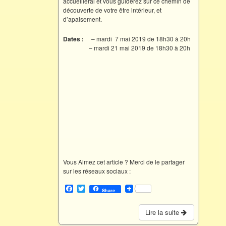
accueillerai et vous guiderez sur ce chemin de
découverte de votre être intérieur, et
d’apaisement.
Dates :
– mardi 7 mai 2019 de 18h30 à 20h
– mardi 21 mai 2019 de 18h30 à 20h
Vous Aimez cet article ? Merci de le partager
sur les réseaux sociaux :
F
T
Share
a
w
c
i
e
t
Lire la suite
b
t