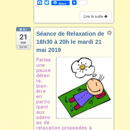
F
T
Share
a
w
c
i
e
t
Lire la suite
b
t
o
e
o
r
MAI
Séance de Relaxation de
21
k
18h30 à 20h le mardi 21
mar
2019
mai 2019
Mai 21 @ 18 h 30 min – 20 h 00 min
Faites
une
pause
déten
te,
bien-
être
en
partic
ipant
aux
séanc
es de
relaxation proposées à