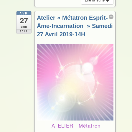
e
t
b
t
o
e
o
r
AVR
Atelier « Métatron Esprit-
27
k
Âme-Incarnation » Samedi
sam
2019
27 Avril 2019-14H
Avr 27 @ 14 h 00 min – 17 h 00 min
ATELIER Métatron