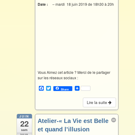
Date :
– mardi 18 juin 2019 de 18h30 à 20h
Vous Aimez cet article ? Merci de le partager
sur les réseaux sociaux :
F
T
Share
a
w
c
i
e
t
Lire la suite
b
t
o
e
o
r
JUIN
Atelier-« La Vie est Belle
22
k
et quand l’illusion
sam
2019