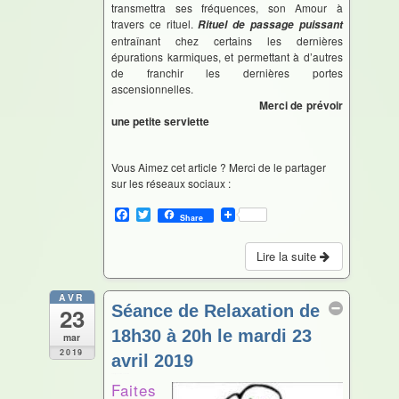
transmettra ses fréquences, son Amour à
travers ce rituel.
Rituel de passage puissant
entraînant chez certains les dernières
épurations karmiques, et permettant à d’autres
de franchir les dernières portes
ascensionnelles.
Merci de prévoir
une petite serviette
Vous Aimez cet article ? Merci de le partager
sur les réseaux sociaux :
F
T
Share
a
w
c
i
e
t
Lire la suite
b
t
o
e
o
r
AVR
Séance de Relaxation de
23
k
18h30 à 20h le mardi 23
mar
2019
avril 2019
Avr 23 @ 18 h 30 min – 20 h 00 min
Faites