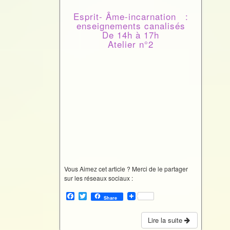
Esprit- Âme-incarnation :
enseignements canalisés
De 14h à 17h
Atelier n°2
Vous Aimez cet article ? Merci de le partager
sur les réseaux sociaux :
F
T
Share
a
w
c
i
e
t
Lire la suite
b
t