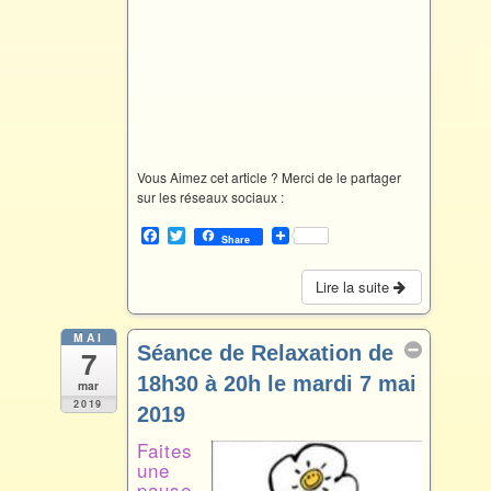
Vous Aimez cet article ? Merci de le partager
sur les réseaux sociaux :
F
T
Share
a
w
c
i
e
t
Lire la suite
b
t
o
e
o
r
MAI
Séance de Relaxation de
7
k
18h30 à 20h le mardi 7 mai
mar
2019
2019
Mai 7 @ 18 h 30 min – 20 h 00 min
Faites
une
pause